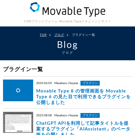
CMSプラットフォーム Movable Type
ドキュメントサイト
TOP
ブログ
プラグイン一覧
Blog
ブログ
プラグイン一覧
2024.06.04
Masakazu Hayase
プラグイン
Movable Type 8 の管理画面を Movable
Type 6 の見た目で利用できるプラグインを
公開しました
2023.08.08
Masakazu Hayase
プラグイン
ChatGPT APIを利用して記事タイトルを提
案するプラグイン「AIAssistant」のベータ
版を公開しました