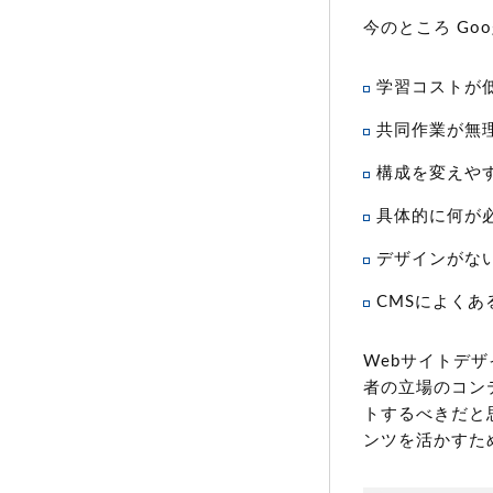
今のところ Go
学習コストが
共同作業が無
構成を変えや
具体的に何が
デザインがな
CMSによく
Webサイトデ
者の立場のコン
トするべきだと
ンツを活かすた