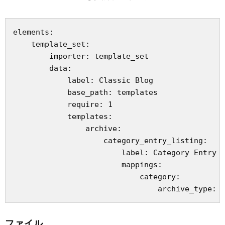
elements:

    template_set:

        importer: template_set

        data:

            label: Classic Blog

            base_path: templates

            require: 1

            templates:

                archive:

                    category_entry_listing:

                        label: Category Entry L
                        mappings:

                            category:

ファイル