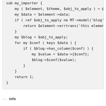
sub my_importer {

    my ( $element, $theme, $obj_to_apply ) = @_
    my $data = $element->data;

    if ( ref $obj_to_apply ne MT->model('blog')
        return $element->errtrans('this element
    }

    my $blog = $obj_to_apply;

    for my $conf ( keys $data ) {

        if ( $blog->has_column($conf) ) {

            my $value = $data->{$conf};

            $blog->$conf($value);

        }

    }

    return 1;

info