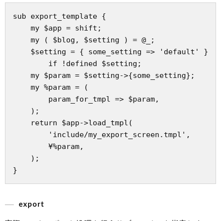
sub export_template {

    my $app = shift;

    my ( $blog, $setting ) = @_;

    $setting = { some_setting => 'default' }

        if !defined $setting;

    my $param = $setting->{some_setting};

    my %param = (

        param_for_tmpl => $param,

    );

    return $app->load_tmpl(

        'include/my_export_screen.tmpl',

        ¥%param,

    );

export