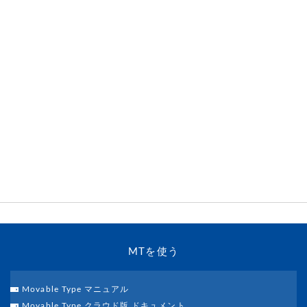
MTを使う
Movable Type マニュアル
Movable Type クラウド版 ドキュメント