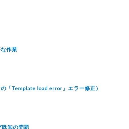
必要な作業
「Template load error」エラー修正）
および既知の問題