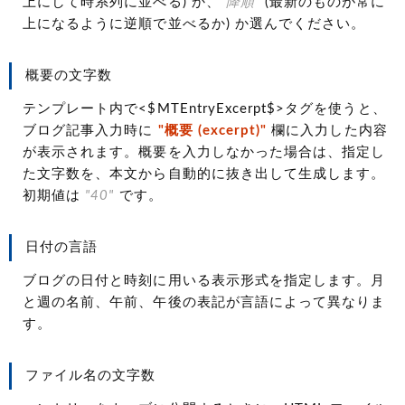
上にして時系列に並べる)
か、
"降順"
(最新のものが常に
上になるように逆順で並べるか)
か選んでください。
概要の文字数
テンプレート内で<$MTEntryExcerpt$>タグを使うと、
ブログ記事入力時に
"概要
(excerpt)
"
欄に入力した内容
が表示されます。概要を入力しなかった場合は、指定し
た文字数を、本文から自動的に抜き出して生成します。
初期値は
"40"
です。
日付の言語
ブログの日付と時刻に用いる表示形式を指定します。月
と週の名前、午前、午後の表記が言語によって異なりま
す。
ファイル名の文字数