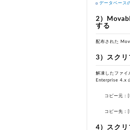
データベースのバッ
2）Mova
する
配布された Mova
3）スク
解凍したファイル
Enterprise
コピー元：[MTA
コピー先：[MT
4）スク