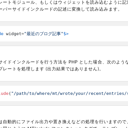
レートモジュール、もしくはウィジェットを読み込むように記
ーバーサイドインクルードの記述に変換して読み込みます。
de
 widget=
"最近のブログ記事"
$>
イドインクルードを行う方法を PHP とした場合、次のような 
プレートを処理します
(出力結果ではありません)
。
lude
(
"/path/to/where/mt/wrote/your/recent/entries/
Type は自動的にファイル出力や置き換えなどの処理を行いますの