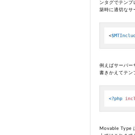
ンタグでテンプ
築時に適切なサ
<
$MTInclu
例えばサーバーサ
書きかえてテン
<?php
inc
Movable 