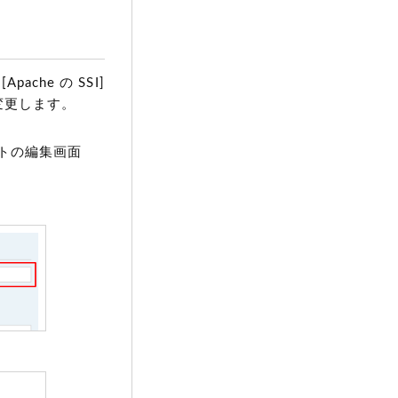
che の SSI]
に変更します。
トの編集画面