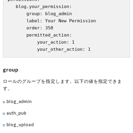
   blog.your_permission:

       group: blog_admin

       label: Your New Permission

       order: 350

       permitted_action:

           your_action: 1

group
ロールのグループを指定します。以下の値を指定できま
す。
blog_admin
auth_pub
blog_upload