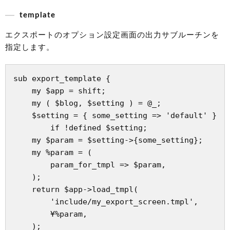
template
エクスポートのオプション設定画面の出力サブルーチンを
指定します。
sub export_template {

    my $app = shift;

    my ( $blog, $setting ) = @_;

    $setting = { some_setting => 'default' }

        if !defined $setting;

    my $param = $setting->{some_setting};

    my %param = (

        param_for_tmpl => $param,

    );

    return $app->load_tmpl(

        'include/my_export_screen.tmpl',

        ¥%param,

    );
