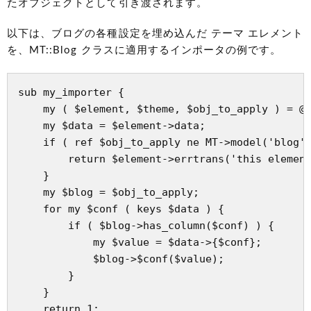
たオブジェクトとして引き渡されます。
以下は、ブログの各種設定を埋め込んだ テーマ エレメント
を、MT::Blog クラスに適用するインポータの例です。
sub my_importer {

    my ( $element, $theme, $obj_to_apply ) = @_
    my $data = $element->data;

    if ( ref $obj_to_apply ne MT->model('blog')
        return $element->errtrans('this element
    }

    my $blog = $obj_to_apply;

    for my $conf ( keys $data ) {

        if ( $blog->has_column($conf) ) {

            my $value = $data->{$conf};

            $blog->$conf($value);

        }

    }

    return 1;
