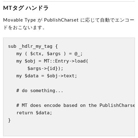
MTタグ ハンドラ
Movable Type が PublishCharset に応じて自動でエンコー
ドをおこないます。
sub _hdlr_my_tag {

   my ( $ctx, $args ) = @_;

   my $obj = MT::Entry->load(

       $args->{id});

   my $data = $obj->text;

   # do something...

   # MT does encode based on the PublishCharset
   return $data;

}
