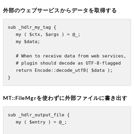
外部のウェブサービスからデータを取得する
sub _hdlr_my_tag {

   my ( $ctx, $args ) = @_;

   my $data;

   # When to receive data from web services,

   # plugin should decode as UTF-8-flagged

   return Encode::decode_utf8( $data );

MT::FileMgrを使わずに外部ファイルに書き出す
sub _hdlr_output_file {

   my ( $entry ) = @_;
