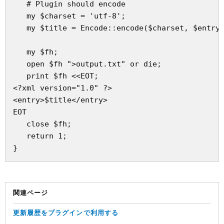
   # Plugin should encode

   my $charset = 'utf-8';

   my $title = Encode::encode($charset, $entry-
   my $fh;

   open $fh ">output.txt" or die;

   print $fh <<EOT;

<?xml version="1.0" ?>

<entry>$title</entry>

EOT

   close $fh;

   return 1;

関連ページ
更新履歴をプラグインで利用する