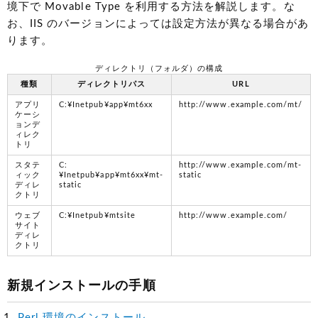
境下で Movable Type を利用する方法を解説します。な
お、IIS のバージョンによっては設定方法が異なる場合があ
ります。
ディレクトリ（フォルダ）の構成
種類
ディレクトリパス
URL
アプリ
C:¥Inetpub¥app¥mt6xx
http://www.example.com/mt/
ケーシ
ョンデ
ィレク
トリ
スタテ
C:
http://www.example.com/mt-
ィック
¥Inetpub¥app¥mt6xx¥mt-
static
ディレ
static
クトリ
ウェブ
C:¥Inetpub¥mtsite
http://www.example.com/
サイト
ディレ
クトリ
新規インストールの手順
Perl 環境のインストール