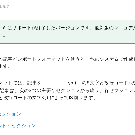
08.22
 Type 6 はサポートが終了したバージョンです。最新版のマニュア
い。
Type の記事インポートフォーマットを使うと、他のシステムで作
ます。
--------\n
マットでは、記事を
( - の8文字と改行コード)
の
各記事は、次の2つの主要なセクションから成り、各セクショ
文字と改行コードの文字列)
によって区切ります。
セクション
ルド・セクション