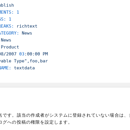
ublish
MENTS:
1
GS:
1
REAKS:
richtext
ATEGORY:
News
News
Product
08/2007
03
:00:00
PM
vable Type"
,foo,bar
NAME:
textdata
名です。該当の作成者がシステムに登録されていない場合は、
ログへの投稿の権限を設定します。