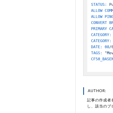
STATUS:
P
ALLOW COM
ALLOW PIN
CONVERT B
PRIMARY C
CATEGORY:
CATEGORY:
DATE:
08
/
TAGS:
"Mo
CF50_BASE
AUTHOR:
記事の作成者
し、該当のブ