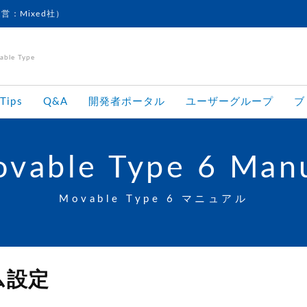
運営：Mixed社）
le Type
Tips
Q&A
開発者ポータル
ユーザーグループ
ブ
vable Type 6 Man
Movable Type 6 マニュアル
ム設定