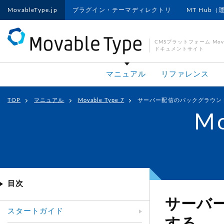
MovableType.jp
プラグイン・テーマディレクトリ
MT Hub（
CMSプラットフォーム Movab
ドキュメントサイト
マニュアル
リファレンス
TOP
マニュアル
Movable Type 7
サーバー配信のバックグラウン
Mo
目次
サーバ
スタートガイド