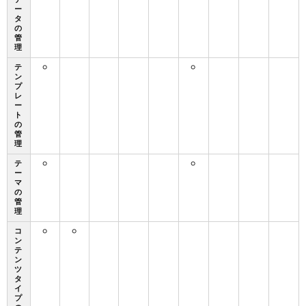
ー
タ
の
管
理
テ
○
○
ン
プ
レ
ー
ト
の
管
理
テ
○
○
ー
マ
の
管
理
コ
○
○
ン
テ
ン
ツ
タ
イ
プ