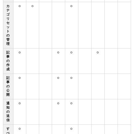
カ
○
○
○
テ
ゴ
リ
セ
ッ
ト
の
管
理
記
○
○
○
○
事
の
作
成
記
○
○
○
事
の
公
開
通
○
○
○
知
の
送
信
す
○
○
べ