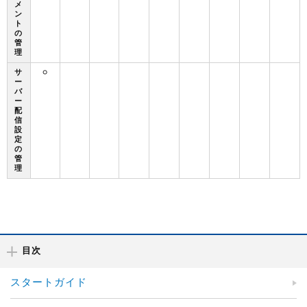
メ
ン
ト
の
管
理
サ
○
ー
バ
ー
配
信
設
定
の
管
理
目次
スタートガイド