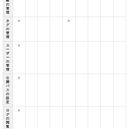
帳
の
管
理
タ
○
○
グ
の
管
理
ユ
○
ー
ザ
ー
の
管
理
公
○
開
パ
ス
の
設
定
ロ
○
グ
の
閲
覧