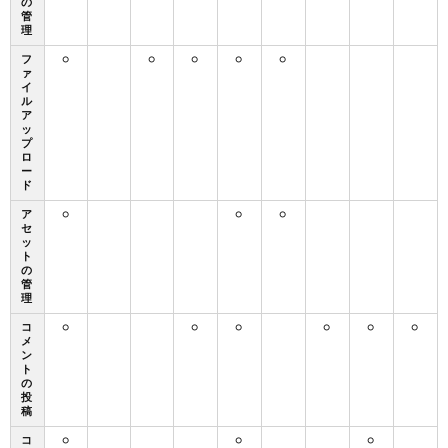
の
管
理
フ
○
○
○
○
○
ァ
イ
ル
ア
ッ
プ
ロ
ー
ド
ア
○
○
○
セ
ッ
ト
の
管
理
コ
○
○
○
○
○
○
メ
ン
ト
の
投
稿
コ
○
○
○