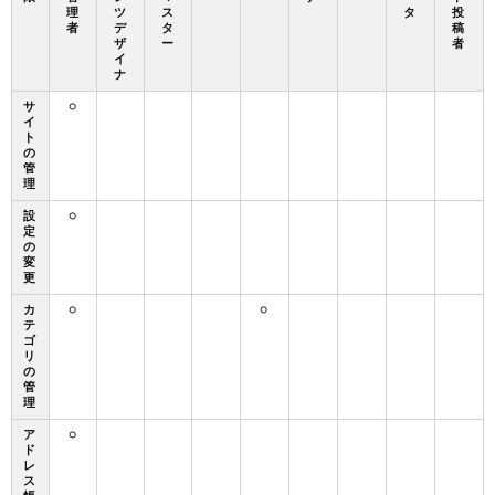
理
ツ
ス
タ
投
者
デ
タ
稿
ザ
ー
者
イ
ナ
サ
○
イ
ト
の
管
理
設
○
定
の
変
更
カ
○
○
テ
ゴ
リ
の
管
理
ア
○
ド
レ
ス