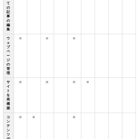
て
の
記
事
の
編
集
ウ
○
○
○
ェ
ブ
ペ
ー
ジ
の
管
理
サ
○
○
○
○
イ
ト
を
再
構
築
コ
○
○
○
ン
テ
ン
ツ
デ