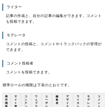
ライター
記事の作成と、自分の記事の編集ができます。コメント
も投稿できます。
モデレータ
コメントの投稿と、コメントやトラックバックの管理が
できます。
コメント投稿者
コメントを投稿できます。
標準ロールの権限は下表のとおりです。
操
サ
コ
ウ
ユ
編
デ
ラ
モ
コ
作
イ
ン
ェ
ー
集
ザ
イ
デ
メ
権
ト
テ
ブ
ザ
者
イ
タ
レ
ン
限
管
ン
マ
ー
ナ
ー
ー
ト