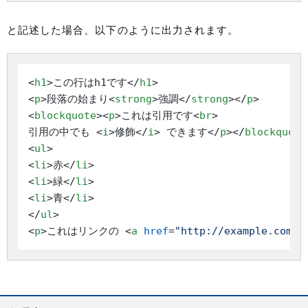
と記述した場合、以下のように出力されます。
<
h1
>
この行はh1です
</
h1
>
<
p
>
段落の始まり
<
strong
>
強調
</
strong
>
</
p
>
<
blockquote
>
<
p
>
これは引用です
<
br
>
引用の中でも 
<
i
>
修飾
</
i
>
 できます
</
p
>
</
blockquote
<
ul
>
<
li
>
赤
</
li
>
<
li
>
緑
</
li
>
<
li
>
青
</
li
>
</
ul
>
<
p
>
これはリンクの 
<
a
href
=
"http://example.com/"