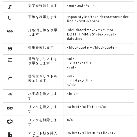
文字を強調します
<em>text</em>
下線を表示します
<span style="text-decoraton:under-
line;">text</span>
打ち消し線を表示
<del datetime="YYYY-MM-
します
DDTHH:MM:SS">text</del>
datetime
引用を表します
<blockquote></blockquote>
番号なしリストを
<ul>
表示をします
<li>text</li>
</ul>
番号付きリストを
<ol>
表示します
<li>text</li>
</ol>
水平線を挿入しま
<hr />
す
リンクを挿入しま
<a href="url">text</a>
す
リンクを解除しま
n/a
す
アセット類を挿入
<a href="FileURL">File</a>