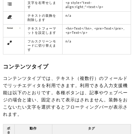
文字を右寄せしま
<p style="text-
す
align:right;">text</p>
テキストの装飾を
n/a
削除します
テキストフォーマ
<hn>Text</hn>, <pre>Text</pre>,
ットを設定します
<p>Text</p>
フルスクリーンモ
n/a
ードに切り替えま
す
コンテンツタイプ
コンテンツタイプでは、テキスト（複数行）のフィールド
でリッチエディタを利用できます。利用できる入力支援機
能は以下のとおりです。各種ボタンは、記事やウェブペー
ジの場合と違い、固定されて表示はされません。装飾をお
こないたい文字を選択するとフローティングバーが表示さ
れます。
ボ
動作
タグ
タ