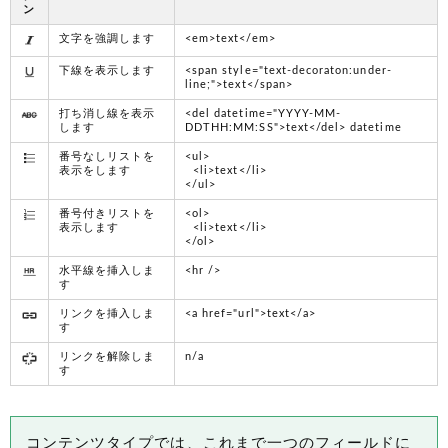
ン
文字を強調します
<em>text</em>
下線を表示します
<span style="text-decoraton:under-
line;">text</span>
打ち消し線を表示
<del datetime="YYYY-MM-
します
DDTHH:MM:SS">text</del> datetime
番号なしリストを
<ul>
表示をします
<li>text</li>
</ul>
番号付きリストを
<ol>
表示します
<li>text</li>
</ol>
水平線を挿入しま
<hr />
す
リンクを挿入しま
<a href="url">text</a>
す
リンクを解除しま
n/a
す
コンテンツタイプでは、これまで一つのフィールドに