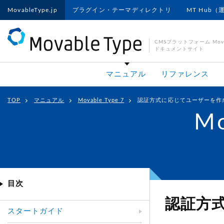
MovableType.jp
プラグイン・テーマディレクトリ
MT Hub（
CMSプラットフォーム Movab
ドキュメントサイト
マニュアル
リファレンス
TOP
マニュアル
Movable Type 7
認証方式に応じてユーザーを作
Mo
目次
認証方
スタートガイド