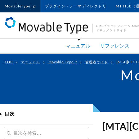
MovableType.jp
プラグイン・テーマディレクトリ
MT Hub（
CMSプラットフォーム Movab
ドキュメントサイト
マニュアル
リファレンス
TOP
マニュアル
Movable Type 9
管理者ガイド
[MTA][CL
Mo
目次
[MTA]