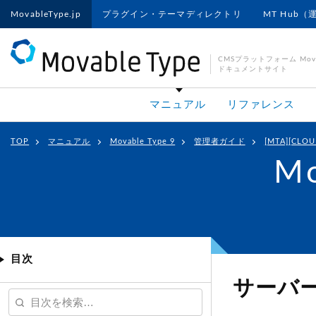
MovableType.jp
プラグイン・テーマディレクトリ
MT Hub（
CMSプラットフォーム Movab
ドキュメントサイト
マニュアル
リファレンス
TOP
マニュアル
Movable Type 9
管理者ガイド
[MTA][CL
Mo
目次
サーバ