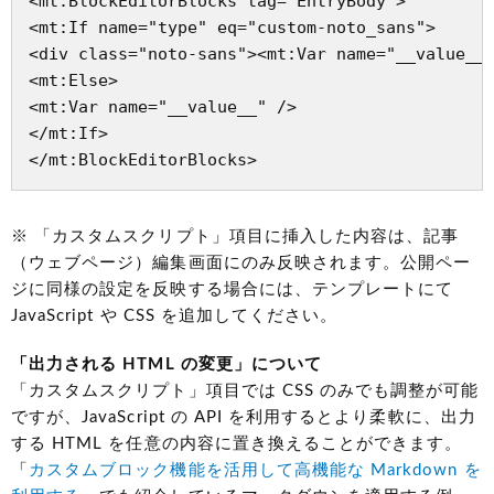
<mt:BlockEditorBlocks tag="EntryBody">

<mt:If name="type" eq="custom-noto_sans">

<div class="noto-sans"><mt:Var name="__value__"
<mt:Else>

<mt:Var name="__value__" />

</mt:If>

</mt:BlockEditorBlocks>
※ 「カスタムスクリプト」項目に挿入した内容は、記事
（ウェブページ）編集画面にのみ反映されます。公開ペー
ジに同様の設定を反映する場合には、テンプレートにて
JavaScript や CSS を追加してください。
「出力される HTML の変更」について
「カスタムスクリプト」項目では CSS のみでも調整が可能
ですが、JavaScript の API を利用するとより柔軟に、出力
する HTML を任意の内容に置き換えることができます。
「
カスタムブロック機能を活用して高機能な Markdown を