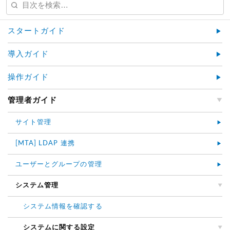
スタートガイド
導入ガイド
操作ガイド
管理者ガイド
サイト管理
[MTA] LDAP 連携
ユーザーとグループの管理
システム管理
システム情報を確認する
システムに関する設定