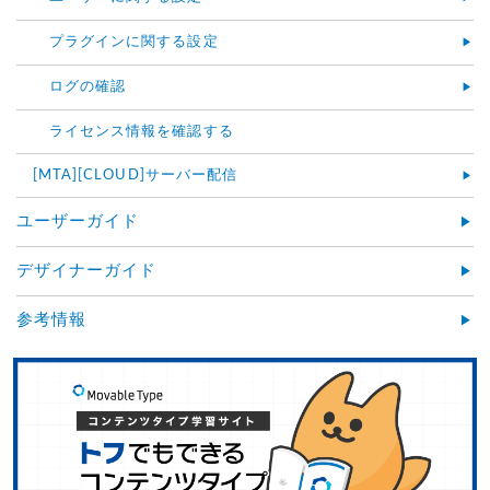
プラグインに関する設定
ログの確認
ライセンス情報を確認する
[MTA][CLOUD]サーバー配信
ユーザーガイド
デザイナーガイド
参考情報