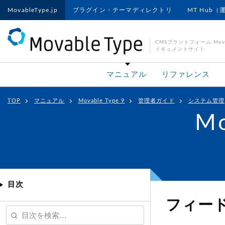
MovableType.jp
プラグイン・テーマディレクトリ
MT Hub（
CMSプラットフォーム Movab
ドキュメントサイト
マニュアル
リファレンス
TOP
マニュアル
Movable Type 9
管理者ガイド
システム管理
Mo
目次
フィート