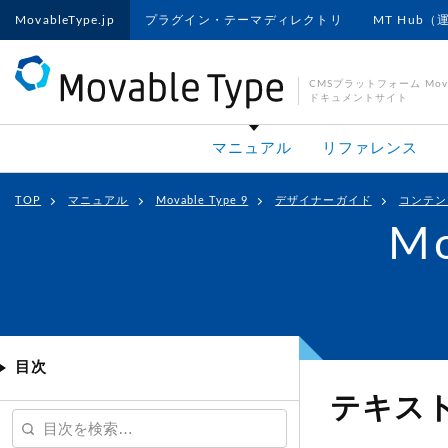
MovableType.jp
プラグイン・テーマディレクトリ
MT Hub（
CMSプラットフォーム Movab
ドキュメントサイト
マニュアル
リファレンス
TOP
マニュアル
Movable Type 9
デザイナーガイド
コンテン
Mo
目次
テキス