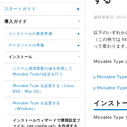
する
スタートガイド
最終更新日: 2026.
導入ガイド
以下のいずれかの方
インストールの事前準備
（この例では ht
データベースの準備
って変わります
インストール
Movable 
システム環境変数の値を利用して
Movable Typeの設定を行う
Movable T
Movable Type を設置する（Linux、
Movable T
BSD、Mac OS）
インスト
Movable Type を設置する
（Windows）
Movable T
インストールウィザードで環境設定フ
ァイル（mt-config.cgi）を作成する