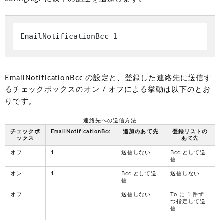
EmailNotificationBcc 1
EmailNotificationBcc の設定と、登録した連絡先に送信す
るチェックボックスのオン / オフによる挙動は以下のとお
りです。
連絡先への送信方法
チェックボ
EmailNotificationBcc
追加のあて先
登録リストの
ックス
あて先
オフ
1
送信しない
Bcc として送
信
オン
1
Bcc として送
送信しない
信
オフ
送信しない
To に 1 件ず
つ指定して送
信