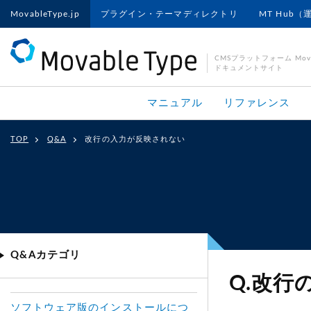
MovableType.jp
プラグイン・テーマディレクトリ
MT Hub（
CMSプラットフォーム Movab
ドキュメントサイト
マニュアル
リファレンス
TOP
Q&A
改行の入力が反映されない
Q&Aカテゴリ
Q.改行
ソフトウェア版のインストールにつ