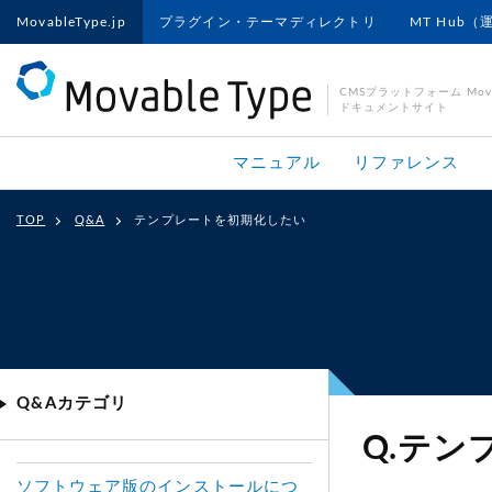
MovableType.jp
プラグイン・テーマディレクトリ
MT Hub（
CMSプラットフォーム Movab
ドキュメントサイト
マニュアル
リファレンス
TOP
Q&A
テンプレートを初期化したい
Q&Aカテゴリ
Q.テ
ソフトウェア版のインストールにつ