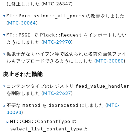
に修正しました (MTC-26347)
MT::Permission::_all_perms
の改善をしました
(
MTC-30064
)
MT::PSGI で
Plack::Request
をインポートしない
ようにしました (
MTC-29970
)
拡張子がなくハイフン等で区切られた名前の画像ファイ
ルもアップロードできるようにしました (
MTC-30080
)
廃止された機能
feed_value_handler
コンテンツタイプのレジストリ
を削除しました (
MTC-29637
)
method
deprecated
不要な
を
にしました (
MTC-
30093
)
MT::CMS::ContentType
の
select_list_content_type
と