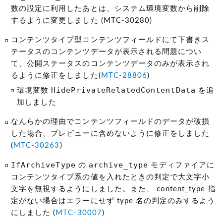
数の設定に利用したあとは、システム環境変数から削除
するように変更しました (MTC-30280)
コンテンツタイプ型コンテンツフィールドにて下書きス
テータスのコンテンツデータが表示される問題につい
て、公開ステータスのコンテンツデータのみが表示され
るように修正をしました(
MTC-28806
)
HidePrivateRelatedContentData
環境変数
を追
加しました
なんらかの理由でコンテンツフィールドのデータが破損
した場合、プレビューに含めないように修正をしました
(
MTC-30263
)
IfArchiveType
archive_type
の
モディファイアに
コンテンツタイプ系の値を入れたときの判定で大文字小
文字を無視するようにしました。また、 content_type 指
定がない場合はエラーにせず type 名の判定のみするよう
にしました (
MTC-30007
)