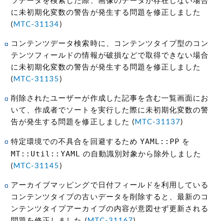
ツデータを検索した際、画像のデータが存在しない場合
に未初期化変数の警告が発生する問題を修正しました
(
MTC-31134
)
コンテンツデータ検索時に、コンテンツタイプ型のコン
テンツフィールドの情報が破損などで取得できない場合
に未初期化変数の警告が発生する問題を修正しました
(
MTC-31135
)
削除されたユーザーが作成した記事を含む一覧画面にお
いて、作成者でソートを実行した際に未初期化変数の警
告が発生する問題を修正しました (
MTC-31137
)
YAML::PP
特定環境での不具合を回避するため
を
MT::Util::YAML
の自動識別対象から除外しました
(
MTC-31145
)
アーカイブマッピングで日付フィールドを利用している
コンテンツタイプの古いデータを削除すると、最新のコ
ンテンツタイプアーカイブの内容が意図せず更新される
問題を修正しました (
MTC-31167
)