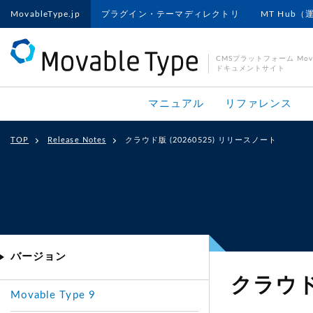
MovableType.jp
プラグイン・テーマディレクトリ
MT Hub（
CMSプラットフォーム Movab
ドキュメントサイト
マニュアル
リファレンス
TOP
Release Notes
クラウド版 (20260525) リリースノート
バージョン
クラウド版
Movable Type 9