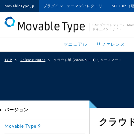
MovableType.jp
プラグイン・テーマディレクトリ
MT Hub（
CMSプラットフォーム Movab
ドキュメントサイト
マニュアル
リファレンス
TOP
Release Notes
クラウド版 (20260611-1) リリースノート
バージョン
クラウド版
Movable Type 9