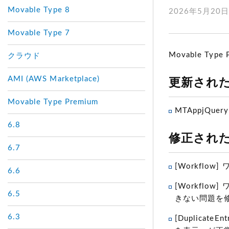
Movable Type 8
2026年5月20
Movable Type 7
Movable Type
クラウド
AMI (AWS Marketplace)
更新され
Movable Type Premium
MTAppjQue
6.8
修正され
6.7
[Workfl
6.6
[Workfl
6.5
きない問題を
6.3
[Duplica