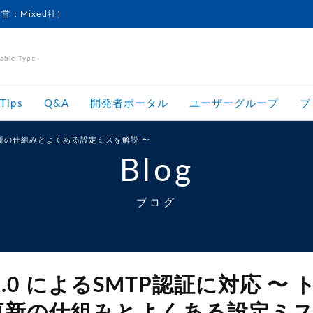
運営：Mixed社）
le Type
Tips
Q&A
開発者ポータル
ユーザーグループ
ブ
定期更新の仕組みとよくある設定ミスを解説 〜
Blog
ブログ
 2.0 によるSMTP認証に対応 〜