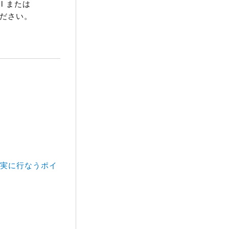
l または
ください。
確実に行なうポイ