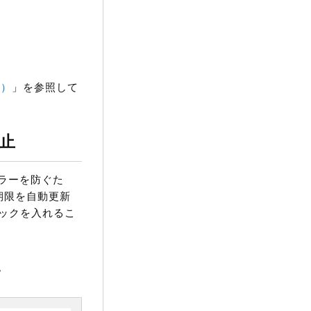
k）
」を参照して
止
ラーを防ぐた
効期限を自動更新
ェックを入れるこ
。