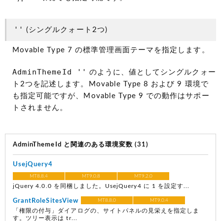
''
(シングルクォート2つ)
Movable Type 7 の標準管理画面テーマを指定します。
AdminThemeId ''
のように、値としてシングルクォー
ト2つを記述します。Movable Type 8 および 9 環境で
も指定可能ですが、Movable Type 9 での動作はサポー
トされません。
AdminThemeId と関連のある環境変数 (31)
UsejQuery4
MT8.8.4
MT9.0.8
MT9.2.0
jQuery 4.0.0 を同梱しました。UsejQuery4 に 1 を設定す...
GrantRoleSitesView
MT8.8.0
MT9.0.4
「権限の付与」ダイアログの、サイトパネルの見栄えを指定しま
す。ツリー表示は tr...