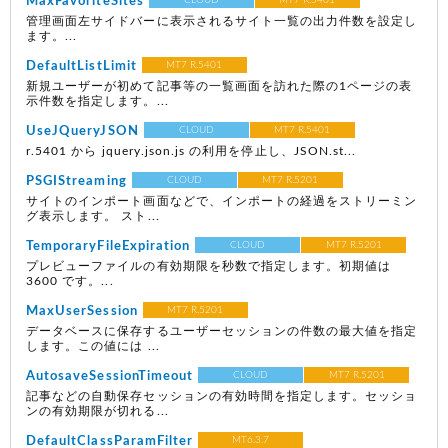
MaxFavoriteSites
CLOUD
MT7 R.5401
管理画面左サイドバーに表示されるサイト一覧の出力件数を設定し
ます。...
DefaultListLimit
MT7 R.5401
新規ユーザーが初めて記事等の一覧画面を訪れた際の1ページの表
示件数を指定します。...
UseJQueryJSON
CLOUD
MT7 R.5401
r.5401 から jquery.json.js の利用を停止し、JSON.st...
PSGIStreaming
CLOUD
MT7 R.5201
サイトのインポート画面などで、インポートの経過をストリーミン
グ表示します。 スト...
TemporaryFileExpiration
CLOUD
MT7 R.5201
プレビューファイルの有効期限を秒数で指定します。初期値は
3600 です。...
MaxUserSession
MT7 R.5201
データベースに保存するユーザーセッションの件数の最大値を指定
します。この値には ...
AutosaveSessionTimeout
CLOUD
MT7 R.5201
記事などの自動保存セッションの有効時間を指定します。セッショ
ンの有効期限が切れる...
DefaultClassParamFilter
MT6.3.7