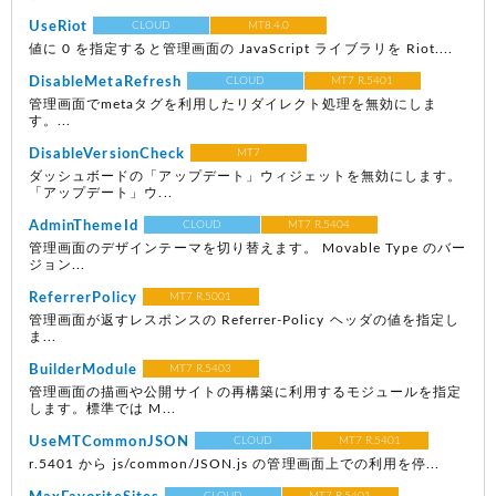
UseRiot
CLOUD
MT8.4.0
値に 0 を指定すると管理画面の JavaScript ライブラリを Riot....
DisableMetaRefresh
CLOUD
MT7 R.5401
管理画面でmetaタグを利用したリダイレクト処理を無効にしま
す。...
DisableVersionCheck
MT7
ダッシュボードの「アップデート」ウィジェットを無効にします。
「アップデート」ウ...
AdminThemeId
CLOUD
MT7 R.5404
管理画面のデザインテーマを切り替えます。 Movable Type のバー
ジョン...
ReferrerPolicy
MT7 R.5001
管理画面が返すレスポンスの Referrer-Policy ヘッダの値を指定し
ま...
BuilderModule
MT7 R.5403
管理画面の描画や公開サイトの再構築に利用するモジュールを指定
します。標準では M...
UseMTCommonJSON
CLOUD
MT7 R.5401
r.5401 から js/common/JSON.js の管理画面上での利用を停...