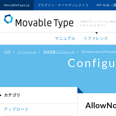
MovableType.jp
プラグイン・テーマディレクトリ
MT Hub（
CMSプラットフォーム Movab
ドキュメントサイト
マニュアル
リファレンス
TOP
リファレンス
環境変数リファレンス
AllowNonAsciiFilenam
Configu
カテゴリ
AllowNo
アップロード