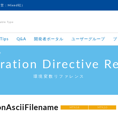
運営：Mixed社）
le Type
Tips
Q&A
開発者ポータル
ユーザーグループ
ブ
e
ration Directive R
環境変数リファレンス
nAsciiFilename
MT9.0.8
MT9.2.0