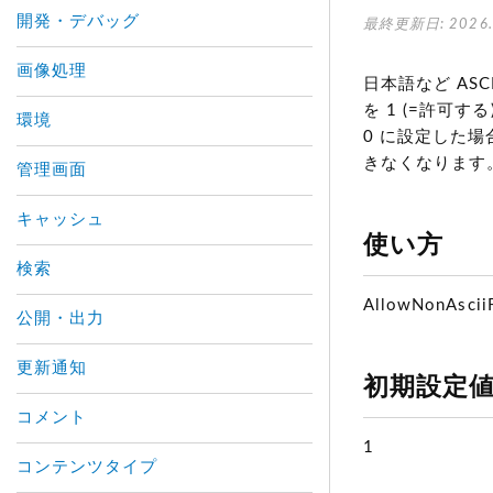
開発・デバッグ
最終更新日: 2026.
画像処理
日本語など AS
を 1 (=許可す
環境
0 に設定した場
きなくなります
管理画面
キャッシュ
使い方
検索
AllowNonAscii
公開・出力
更新通知
初期設定
コメント
1
コンテンツタイプ