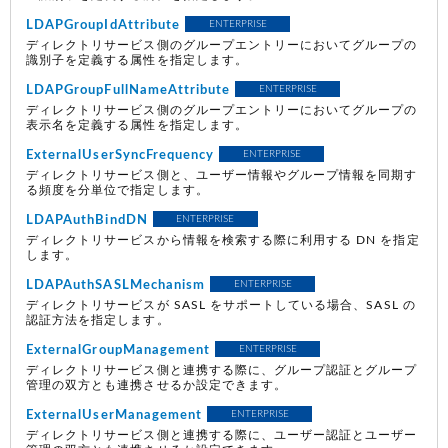
LDAPGroupIdAttribute
ENTERPRISE
ディレクトリサービス側のグループエントリーにおいてグループの
識別子を定義する属性を指定します。
LDAPGroupFullNameAttribute
ENTERPRISE
ディレクトリサービス側のグループエントリーにおいてグループの
表示名を定義する属性を指定します。
ExternalUserSyncFrequency
ENTERPRISE
ディレクトリサービス側と、ユーザー情報やグループ情報を同期す
る頻度を分単位で指定します。
LDAPAuthBindDN
ENTERPRISE
ディレクトリサービスから情報を検索する際に利用する DN を指定
します。
LDAPAuthSASLMechanism
ENTERPRISE
ディレクトリサービスが SASL をサポートしている場合、SASL の
認証方法を指定します。
ExternalGroupManagement
ENTERPRISE
ディレクトリサービス側と連携する際に、グループ認証とグループ
管理の双方とも連携させるか設定できます。
ExternalUserManagement
ENTERPRISE
ディレクトリサービス側と連携する際に、ユーザー認証とユーザー