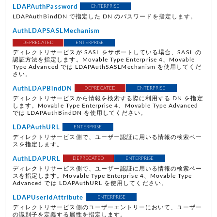
LDAPAuthPassword
ENTERPRISE
LDAPAuthBindDN で指定した DN のパスワードを指定します。
AuthLDAPSASLMechanism
DEPRECATED
ENTERPRISE
ディレクトリサービスが SASL をサポートしている場合、SASL の
認証方法を指定します。Movable Type Enterprise 4、Movable
Type Advanced では LDAPAuthSASLMechanism を使用してくだ
さい。
AuthLDAPBindDN
DEPRECATED
ENTERPRISE
ディレクトリサービスから情報を検索する際に利用する DN を指定
します。Movable Type Enterprise 4、Movable Type Advanced
では LDAPAuthBindDN を使用してください。
LDAPAuthURL
ENTERPRISE
ディレクトリサービス側で、ユーザー認証に用いる情報の検索ベー
スを指定します。
AuthLDAPURL
DEPRECATED
ENTERPRISE
ディレクトリサービス側で、ユーザー認証に用いる情報の検索ベー
スを指定します。Movable Type Enterprise 4、Movable Type
Advanced では LDAPAuthURL を使用してください。
LDAPUserIdAttribute
ENTERPRISE
ディレクトリサービス側のユーザーエントリーにおいて、ユーザー
の識別子を定義する属性を指定します。