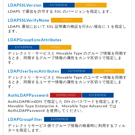
LDAPSSLVersion
ENTERPRISE
MT6.2
LDAPS で通信を許可する SSL のバージョンを指定します。
LDAPSSLVerifyNone
MT6.2
LDAPS 通信において SSL 証明書の検証を行わい場合に 1 を指定し
ます。
LDAPGroupSyncAttributes
ENTERPRISE
MT6.0
ディレクトリ・サービスと Movable Type のグループ情報を同期す
るとき、同期するグループ情報の属性をカンマ区切りで指定しま
す。
LDAPUserSyncAttributes
ENTERPRISE
MT6.0
ディレクトリ・サービスと Movable Type のユーザー情報を同期す
るとき、同期するユーザー情報の属性をカンマ区切りで指定しま
す。
AuthLDAPPassword
DEPRECATED
ENTERPRISE
AuthLDAPBindDN で指定した DN のパスワードを指定します。
Movable Type Enterprise 4、Movable Type Advanced では
AuthLDAPPassword を使用してください。
LDAPGroupFilter
ENTERPRISE
ディレクトリサービス側でグループ情報の検索時に利用するフィル
ターを指定します。