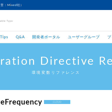
運営：Mixed社）
le Type
Tips
Q&A
開発者ポータル
ユーザーグループ
ブ
ration Directive R
環境変数リファレンス
eFrequency
CLOUD