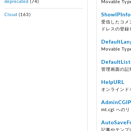
deprecated
(74)
Movable
ShowIPInfo
Cloud
(163)
受信したコメン
ドレスの登録
DefaultLan
Movable
DefaultList
管理画面の記
HelpURL
オンラインド
AdminCGIP
mt.cgi 
AutoSaveF
記事やテンプ