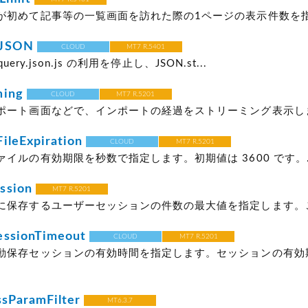
が初めて記事等の一覧画面を訪れた際の1ページの表示件数を指定
yJSON
CLOUD
MT7 R.5401
jquery.json.js の利用を停止し、JSON.st...
ming
CLOUD
MT7 R.5201
ポート画面などで、インポートの経過をストリーミング表示します
ileExpiration
CLOUD
MT7 R.5201
イルの有効期限を秒数で指定します。初期値は 3600 です。..
ssion
MT7 R.5201
に保存するユーザーセッションの件数の最大値を指定します。この
essionTimeout
CLOUD
MT7 R.5201
動保存セッションの有効時間を指定します。セッションの有効
ssParamFilter
MT6.3.7