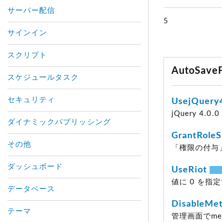
サーバー配信
5
サインイン
スクリプト
AutoSav
スケジュールタスク
セキュリティ
UsejQuer
jQuery 4.
ダイナミックパブリッシング
GrantRoleS
その他
「権限の付与」
ダッシュボード
UseRiot
値に 0 を指定す
データベース
DisableMe
テーマ
管理画面でme