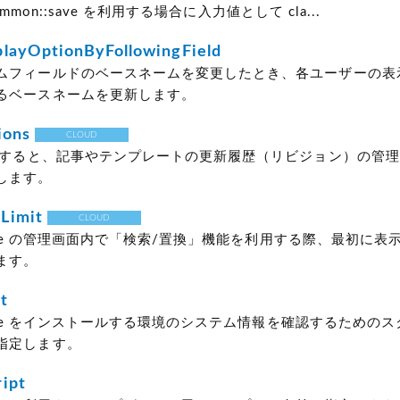
Common::save を利用する場合に入力値として cla...
layOptionByFollowingField
ムフィールドのベースネームを変更したとき、各ユーザーの表
るベースネームを更新します。
ions
CLOUD
指定すると、記事やテンプレートの更新履歴（リビジョン）の管
します。
Limit
CLOUD
 Type の管理画面内で「検索/置換」機能を利用する際、最初に
ます。
t
 Type をインストールする環境のシステム情報を確認するための
指定します。
ipt