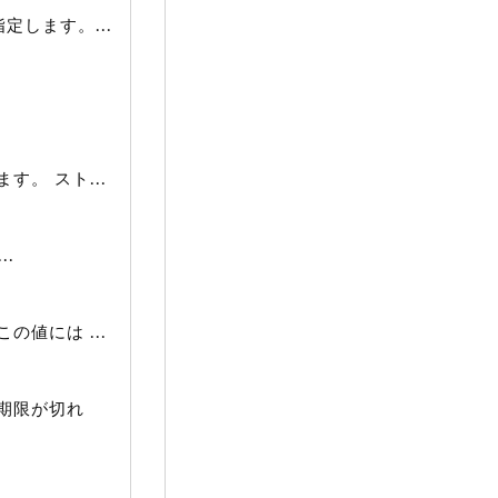
します。...
。 スト...
.
値には ...
期限が切れ