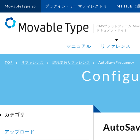
MovableType.jp
プラグイン・テーマディレクトリ
MT Hub（
CMSプラットフォーム Movab
ドキュメントサイト
マニュアル
リファレンス
TOP
リファレンス
環境変数リファレンス
AutoSaveFrequency
Configu
カテゴリ
AutoSav
アップロード