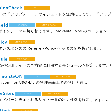
sionCheck
MT7
ドの「アップデート」ウィジェットを無効にします。 「アップデ
eId
CLOUD
MT7 R.5404
インテーマを切り替えます。 Movable Type のバージョン...
licy
MT7 R.5001
スポンスの Referrer-Policy ヘッダの値を指定しま...
dule
MT7 R.5403
画や公開サイトの再構築に利用するモジュールを指定します。標準
mmonJSON
CLOUD
MT7 R.5401
 js/common/JSON.js の管理画面上での利用を停...
eSites
CLOUD
MT7 R.5401
イドバーに表示されるサイト一覧の出力件数を設定します。...
Limit
MT7 R.5401