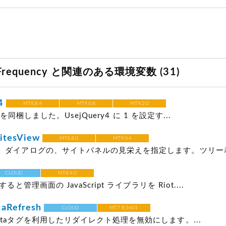
eFrequency と関連のある環境変数 (31)
y4
MT8.8.4
MT9.0.8
MT9.2.0
0.0 を同梱しました。UsejQuery4 に 1 を設定す...
itesView
MT8.8.0
MT9.0.4
ダイアログの、サイトパネルの見栄えを指定します。ツリー表示は
CLOUD
MT8.4.0
ると管理画面の JavaScript ライブラリを Riot....
taRefresh
CLOUD
MT7 R.5401
taタグを利用したリダイレクト処理を無効にします。...