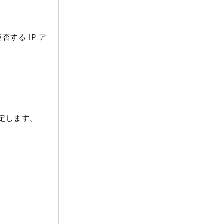
。
する IP ア
定します。