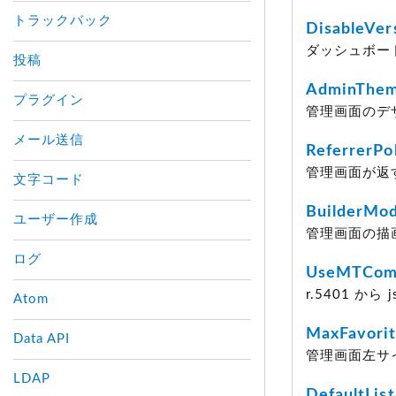
トラックバック
DisableVer
ダッシュボー
投稿
AdminThem
プラグイン
管理画面のデザ
メール送信
ReferrerPo
管理画面が返すレ
文字コード
BuilderMo
ユーザー作成
管理画面の描
ログ
UseMTCo
r.5401 から
Atom
MaxFavorit
Data API
管理画面左サ
LDAP
DefaultList