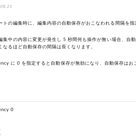
08.21
ートの編集時に、編集内容の自動保存がおこなわれる間隔を指
編集中の内容に変更が発生し 5 秒間何も操作が無い場合、自
くなるほど自動保存の間隔は長くなります。
requency に 0 を指定すると自動保存が無効になり、自動保存は
ency 0
値