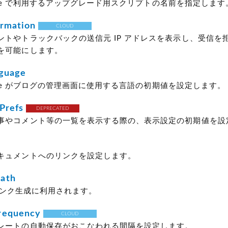
 Type で利用するアップグレード用スクリプトの名前を指定します
rmation
CLOUD
トやトラックバックの送信元 IP アドレスを表示し、受信を拒否
を可能にします。
guage
 Type がブログの管理画面に使用する言語の初期値を設定します。
Prefs
DEPRECATED
事やコメント等の一覧を表示する際の、表示設定の初期値を設
キュメントへのリンクを設定します。
ath
へのリンク生成に利用されます。
requency
CLOUD
レートの自動保存がおこなわれる間隔を設定します。