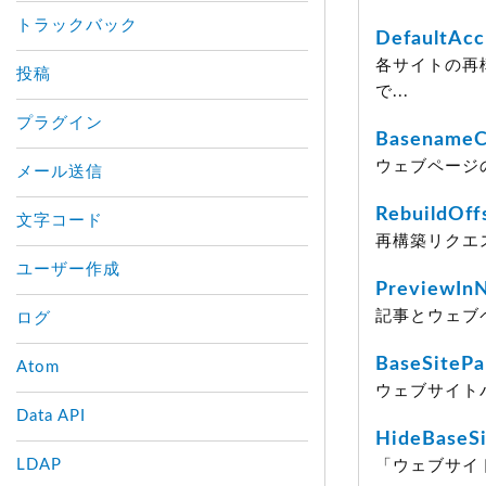
トラックバック
DefaultAcc
各サイトの再
投稿
で...
プラグイン
Basename
ウェブページ
メール送信
RebuildOff
文字コード
再構築リクエ
ユーザー作成
PreviewI
記事とウェブ
ログ
BaseSitePa
Atom
ウェブサイト
Data API
HideBaseS
LDAP
「ウェブサイ