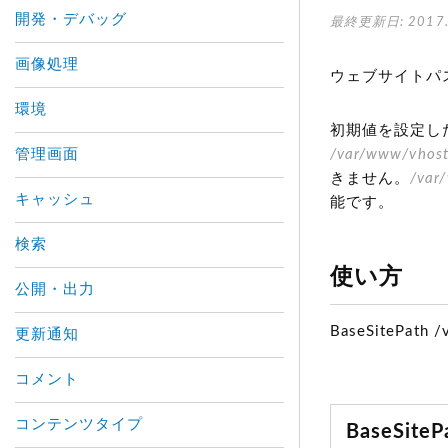
開発・デバッグ
最終更新日: 2017.
画像処理
ウェブサイトパ
環境
初期値を設定し
管理画面
/var/www/vhost
きません。
/var
キャッシュ
能です。
検索
使い方
公開・出力
BaseSitePath 
更新通知
コメント
コンテンツタイプ
BaseSit