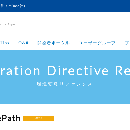
運営：Mixed社）
le Type
Tips
Q&A
開発者ポータル
ユーザーグループ
ブ
ration Directive R
環境変数リファレンス
ePath
MT5.2