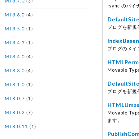
MT8.7.0
(3)
rsync の
MT8.6.0
(4)
DefaultSit
ブログを新規
MT8.5.0
(1)
IndexBase
MT8.4.3
(1)
ブログのメイ
MT8.4.0
(4)
HTMLPerm
Movable
MT8.3.0
(4)
DefaultSit
MT8.1.0
(1)
ブログを新規
MT8.0.7
(1)
HTMLUma
MT8.0.2
(7)
Movable
ます。
MT8.0.11
(1)
PublishCo