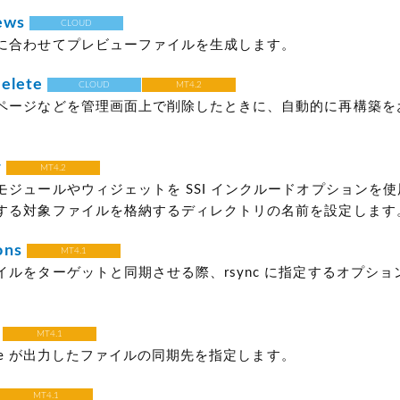
ews
CLOUD
に合わせてプレビューファイルを生成します。
elete
CLOUD
MT4.2
ページなどを管理画面上で削除したときに、自動的に再構築を
r
MT4.2
モジュールやウィジェットを SSI インクルードオプションを
する対象ファイルを格納するディレクトリの名前を設定します
ons
MT4.1
イルをターゲットと同期させる際、rsync に指定するオプショ
MT4.1
 Type が出力したファイルの同期先を指定します。
MT4.1