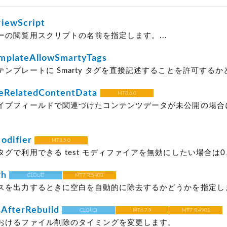
iewScript
ーの閲覧用スクリプトの名前を指定します。...
mplateAllowSmartyTags
ンプレートに Smarty タグを直接記述することを許可するかどう
eRelatedContentData
MT8.6.0
イプフィールドで関連づけたコンテンツデータが未公開の場合
odifier
MT8.5.0
グで利用できる test モディファイアを無効にしたい場合は0、
th
CLOUD
MT7 R.5403
スを出力するときに空白を自動的に除去するかどうかを指定します
sAfterRebuild
CLOUD
MT6.7.9
MT7 R.4901
おけるファイル削除のタイミングを変更します。