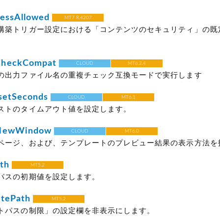
essAllowed
MT7 R.4207
構築トリガー設定における「コンテンツのセキュリティ」の既
CheckCompat
CLOUD
MT6.2.4
の出力ファイル名の重複チェック互換モードで実行します
setSeconds
CLOUD
MT6.1
ストのタイムアウト値を設定します。
nNewWindow
CLOUD
MT6.0
ページ、および、テンプレートのプレビュー結果の表示方法を
th
MT5.2
パスの初期値を設定します。
itePath
MT5.2
トパスの制限」の設定欄を非表示にします。