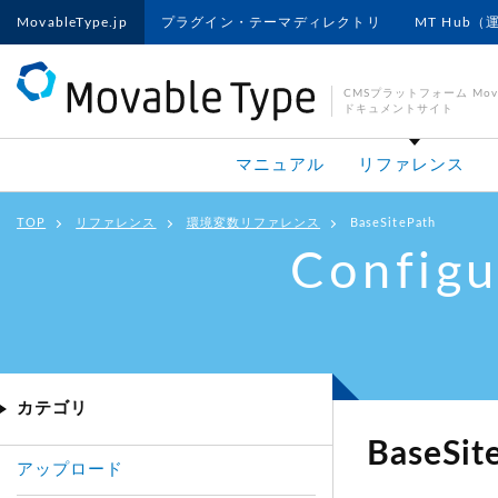
MovableType.jp
プラグイン・テーマディレクトリ
MT Hub（
CMSプラットフォーム Movab
ドキュメントサイト
マニュアル
リファレンス
TOP
リファレンス
環境変数リファレンス
BaseSitePath
Configu
カテゴリ
BaseSit
アップロード