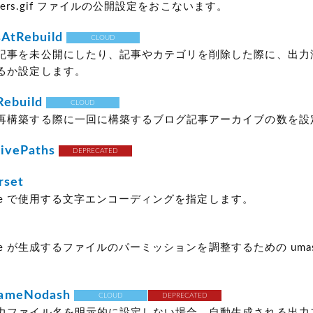
enters.gif ファイルの公開設定をおこないます。
sAtRebuild
CLOUD
記事を未公開にしたり、記事やカテゴリを削除した際に、出力
るか設定します。
Rebuild
CLOUD
再構築する際に一回に構築するブログ記事アーカイブの数を設
ivePaths
DEPRECATED
rset
 Type で使用する文字エンコーディングを指定します。
 Type が生成するファイルのパーミッションを調整するための uma
ameNodash
CLOUD
DEPRECATED
力ファイル名を明示的に設定しない場合、自動生成される出力