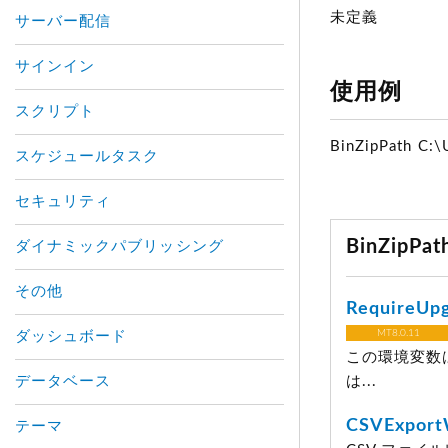
未定義
サーバー配信
サインイン
使用例
スクリプト
BinZipPath C:\
スケジュールタスク
セキュリティ
BinZipP
ダイナミックパブリッシング
その他
RequireUp
MT8.0.11
ダッシュボード
この環境変数
データベース
は...
CSVExpor
テーマ