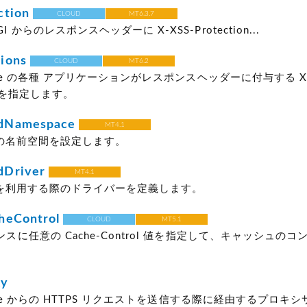
ction
CLOUD
MT6.3.7
 からのレスポンスヘッダーに X-XSS-Protection...
ions
CLOUD
MT6.2
Type の各種 アプリケーションがレスポンスヘッダーに付与する X-F
の値を指定します。
dNamespace
MT4.1
ed の名前空間を設定します。
Driver
MT4.1
ed を利用する際のドライバーを定義します。
heControl
CLOUD
MT5.1
ポンスに任意の Cache-Control 値を指定して、キャッシュの
xy
 Type からの HTTPS リクエストを送信する際に経由するプロキ