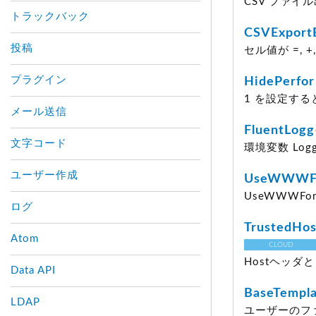
CSV ファイル出
トラックバック
CSVExport
投稿
セル値が =, +
プラグイン
HidePerfor
1 を設定す
メール送信
FluentLogg
文字コード
環境変数 Logg
ユーザー作成
UseWWWFo
UseWWWForm
ログ
TrustedHos
Atom
CLOUD
Hostヘッダ
Data API
BaseTempl
LDAP
ユーザーのフ