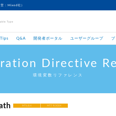
運営：Mixed社）
le Type
Tips
Q&A
開発者ポータル
ユーザーグループ
ブ
ration Directive R
環境変数リファレンス
ath
MT6.8.4
MT7 R.5004