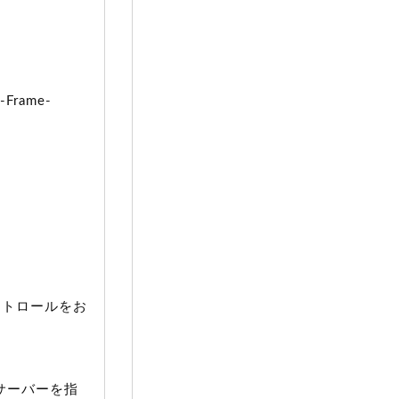
rame-
コントロールをお
シサーバーを指