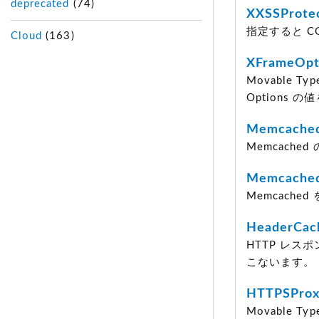
deprecated
(74)
XXSSProte
指定すると CGI
Cloud
(163)
XFrameOpt
Movable 
Options 
Memcache
Memcach
Memcached
Memcach
HeaderCac
HTTP レス
こないます。
HTTPSPro
Movable