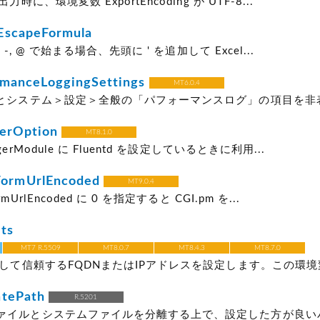
力時に、環境変数 ExportEncoding が UTF-8...
EscapeFormula
, -, @ で始まる場合、先頭に ' を追加して Excel...
manceLoggingSettings
MT6.0.4
るとシステム＞設定＞全般の「パフォーマンスログ」の項目を非表
erOption
MT8.1.0
erModule に Fluentd を設定しているときに利用...
rmUrlEncoded
MT9.0.4
UrlEncoded に 0 を指定すると CGI.pm を...
ts
MT7 R.5509
MT8.0.7
MT8.4.3
MT8.7.0
として信頼するFQDNまたはIPアドレスを設定します。この環境変
atePath
R.5201
ァイルとシステムファイルを分離する上で、設定した方が良い