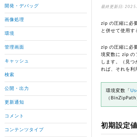
開発・デバッグ
最終更新日: 2025.
画像処理
zip の圧縮に
と併せて使用す
環境
管理画面
zip の圧縮に
境変数に zip
キャッシュ
します。（見つ
れば、それを利
検索
公開・出力
環境変数「
Us
（BinZip
更新通知
コメント
初期設定
コンテンツタイプ