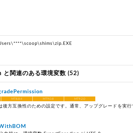
Users\****\scoop\shims\zip.EXE
ath と関連のある環境変数 (52)
gradePermission
MT8.8.4
MT9.0.8
MT9.2.0
は後方互換性のための設定です。通常、アップグレードを実行
tWithBOM