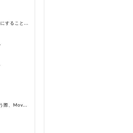
すること...
.
.
、Mov...