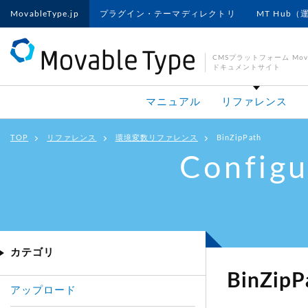
MovableType.jp
プラグイン・テーマディレクトリ
MT Hub（
CMSプラットフォーム Movab
ドキュメントサイト
マニュアル
リファレンス
TOP
リファレンス
環境変数リファレンス
BinZipPath
Configu
カテゴリ
BinZipP
アップロード