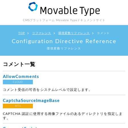
CMSプラットフォーム Movable Type
ドキュメントサイト
TOP
リファレンス
環境変数リファレンス
コメント
Configuration Directive Reference
環境変数リファレンス
コメント一覧
AllowComments
CLOUD
コメント受信の可否をシステムレベルで設定します。
CaptchaSourceImageBase
MT4
CAPTCHA 認証に使用する画像ファイルのあるディレクトリを指定しま
す。