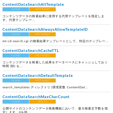
ContentDataSearchAltTemplate
CLOUD
MT7 R.4207
コンテンツデータの検索結果に使用する代替テンプレートを指定しま
す。代替テンプレー...
ContentDataSearchAlwaysAllowTemplateID
CLOUD
MT7 R.4207
mt-cd-search.cgi の検索結果テンプレートとして、特定のテンプレー...
ContentDataSearchCacheTTL
CLOUD
MT7 R.4207
コンテンツデータを検索した結果をデータベースにキャッシュしておく
時間 (秒) を...
ContentDataSearchDefaultTemplate
CLOUD
MT7 R.4207
search_templates ディレクトリ (環境変数 ContentDat...
ContentDataSearchMaxCharCount
CLOUD
MT8.7.0
公開サイトのコンテンツデータ検索機能において、最大検索文字数を指
定します。0を指...