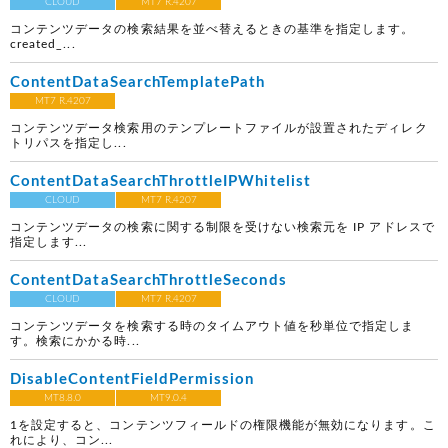
CLOUD
MT7 R.4207
コンテンツデータの検索結果を並べ替えるときの基準を指定します。
created_...
ContentDataSearchTemplatePath
MT7 R.4207
コンテンツデータ検索用のテンプレートファイルが設置されたディレク
トリパスを指定し...
ContentDataSearchThrottleIPWhitelist
CLOUD
MT7 R.4207
コンテンツデータの検索に関する制限を受けない検索元を IP アドレスで
指定します...
ContentDataSearchThrottleSeconds
CLOUD
MT7 R.4207
コンテンツデータを検索する時のタイムアウト値を秒単位で指定しま
す。検索にかかる時...
DisableContentFieldPermission
MT8.8.0
MT9.0.4
1を設定すると、コンテンツフィールドの権限機能が無効になります。こ
れにより、コン...