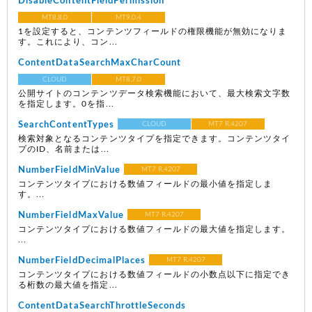
DisableContentFieldPermission
MT8.8.0
MT9.0.4
1を設定すると、コンテンツフィールドの権限機能が無効になりま
す。これにより、コン...
ContentDataSearchMaxCharCount
CLOUD
MT8.7.0
公開サイトのコンテンツデータ検索機能において、最大検索文字数
を指定します。0を指...
SearchContentTypes
CLOUD
MT7 R.4207
検索対象となるコンテンツタイプを指定できます。コンテンツタイ
プのID、名前または...
NumberFieldMinValue
MT7 R.4207
コンテンツタイプにおける数値フィールドの最小値を指定しま
す。...
NumberFieldMaxValue
MT7 R.4207
コンテンツタイプにおける数値フィールドの最大値を指定します。
...
NumberFieldDecimalPlaces
MT7 R.4207
コンテンツタイプにおける数値フィールドの小数点以下に指定でき
る桁数の最大値を指定...
ContentDataSearchThrottleSeconds