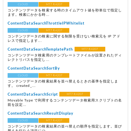
CLOUD
MT7 R.4207
コンテンツデータを検索する時のタイムアウト値を秒単位で指定し
ます。検索にかかる時...
ContentDataSearchThrottleIPWhitelist
CLOUD
MT7 R.4207
コンテンツデータの検索に関する制限を受けない検索元を IP アド
レスで指定します...
ContentDataSearchTemplatePath
MT7 R.4207
コンテンツデータ検索用のテンプレートファイルが設置されたディ
レクトリパスを指定し...
ContentDataSearchSortBy
CLOUD
MT7 R.4207
コンテンツデータの検索結果を並べ替えるときの基準を指定しま
す。 created_...
ContentDataSearchScript
MT7 R.4207
Movable Type で利用するコンテンツデータ検索用スクリプトの名
前を設定...
ContentDataSearchResultDisplay
CLOUD
MT7 R.4207
コンテンツデータの検索結果の並べ替えの順序を指定します。並び
替えを行なう項目につ...