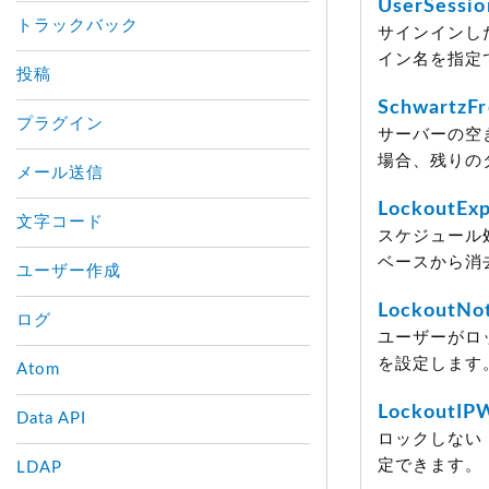
UserSessi
トラックバック
サインインし
イン名を指定
投稿
SchwartzF
プラグイン
サーバーの空
場合、残りの
メール送信
LockoutExp
文字コード
スケジュール処理
ベースから消
ユーザー作成
LockoutNot
ログ
ユーザーがロッ
を設定します
Atom
LockoutIPW
Data API
ロックしない 
定できます。
LDAP