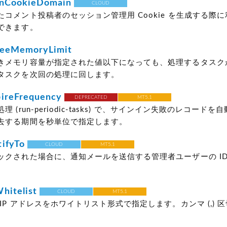
onCookieDomain
CLOUD
たコメント投稿者のセッション管理用 Cookie を生成する際
できます。
reeMemoryLimit
きメモリ容量が指定された値以下になっても、処理するタスク
タスクを次回の処理に回します。
ireFrequency
DEPRECATED
MT5.1
 (run-periodic-tasks) で、サインイン失敗のレコード
去する期間を秒単位で指定します。
ifyTo
CLOUD
MT5.1
クされた場合に、通知メールを送信する管理者ユーザーの ID (aut
。
hitelist
CLOUD
MT5.1
IP アドレスをホワイトリスト形式で指定します。カンマ (,) 