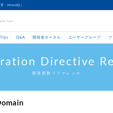
運営：Mixed社）
le Type
Tips
Q&A
開発者ポータル
ユーザーグループ
ブ
ration Directive R
環境変数リファレンス
Domain