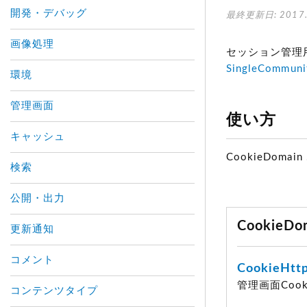
開発・デバッグ
最終更新日: 2017.
画像処理
セッション管理用
SingleCommuni
環境
管理画面
使い方
キャッシュ
CookieDomain 
検索
公開・出力
CookieD
更新通知
コメント
CookieHtt
管理画面Cook
コンテンツタイプ