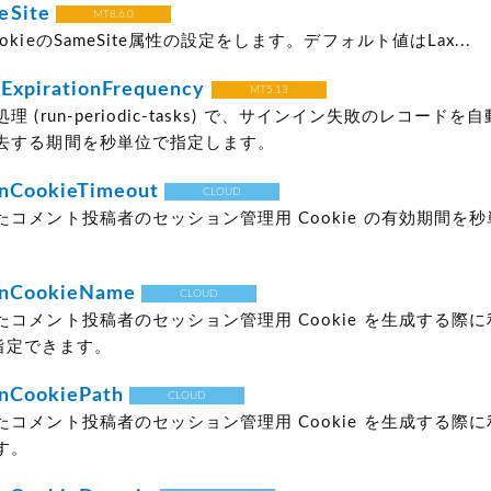
eSite
MT8.6.0
kieのSameSite属性の設定をします。デフォルト値はLax...
nExpirationFrequency
MT5.13
 (run-periodic-tasks) で、サインイン失敗のレコード
去する期間を秒単位で指定します。
onCookieTimeout
CLOUD
たコメント投稿者のセッション管理用 Cookie の有効期間を
onCookieName
CLOUD
コメント投稿者のセッション管理用 Cookie を生成する際
を指定できます。
onCookiePath
CLOUD
たコメント投稿者のセッション管理用 Cookie を生成する際
す。