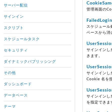
CookieSam
サーバー配信
管理画面のCoo
サインイン
FailedLogi
スケジュール処理
スクリプト
ベースから消
スケジュールタスク
UserSessi
サインインし
セキュリティ
きます。
ダイナミックパブリッシング
UserSessi
その他
サインインした
Cookie 名
ダッシュボード
UserSessi
データベース
サインインし
を指定できま
テーマ