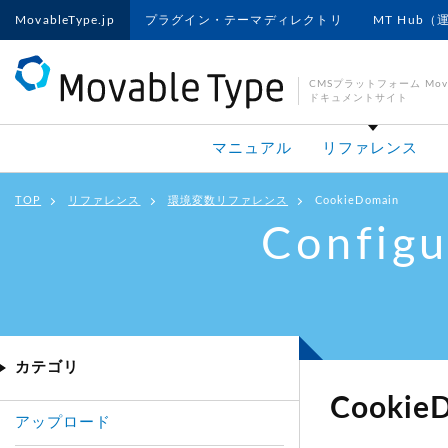
MovableType.jp
プラグイン・テーマディレクトリ
MT Hub（
CMSプラットフォーム Movab
ドキュメントサイト
マニュアル
リファレンス
TOP
リファレンス
環境変数リファレンス
CookieDomain
Configu
カテゴリ
Cookie
アップロード