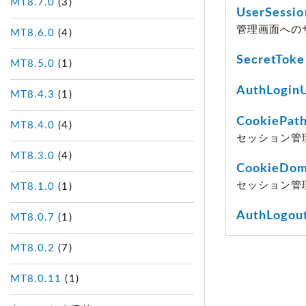
MT8.7.0
(3)
UserSessi
管理画面への
MT8.6.0
(4)
SecretToke
MT8.5.0
(1)
AuthLogin
MT8.4.3
(1)
CookiePat
MT8.4.0
(4)
セッション管
MT8.3.0
(4)
CookieDom
セッション管
MT8.1.0
(1)
AuthLogou
MT8.0.7
(1)
MT8.0.2
(7)
MT8.0.11
(1)