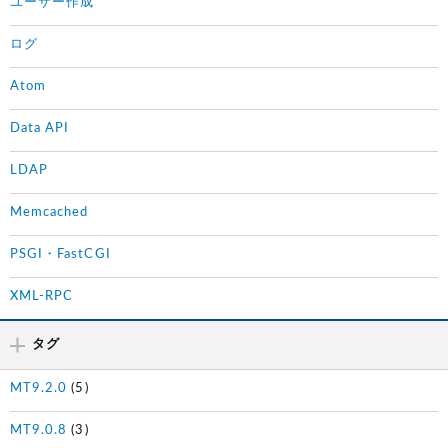
ユーザー作成
ログ
Atom
Data API
LDAP
Memcached
PSGI・FastCGI
XML-RPC
タグ
MT9.2.0
(5)
MT9.0.8
(3)