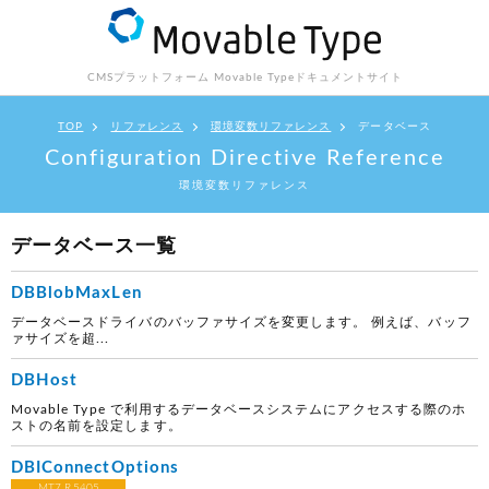
CMSプラットフォーム Movable Type
ドキュメントサイト
TOP
リファレンス
環境変数リファレンス
データベース
Configuration Directive Reference
環境変数リファレンス
データベース一覧
DBBlobMaxLen
データベースドライバのバッファサイズを変更します。 例えば、バッフ
ァサイズを超...
DBHost
Movable Type で利用するデータベースシステムにアクセスする際のホ
ストの名前を設定します。
DBIConnectOptions
MT7 R.5405