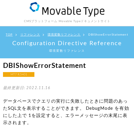
CMSプラットフォーム Movable Type
ドキュメントサイト
TOP
リファレンス
環境変数リファレンス
DBIShowErrorStatement
Configuration Directive Reference
環境変数リファレンス
DBIShowErrorStatement
MT7 R.5401
最終更新日: 2022.11.16
データベースでクエリの実行に失敗したときに問題のあっ
たSQL文を表示することができます。 DebugMode を有効
にした上で 1を設定すると、エラーメッセージの末尾に表
示されます。