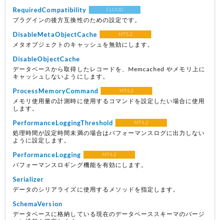
RequiredCompatibility
CLOUD
プラグインの後方互換性のための設定です。
DisableMetaObjectCache
MT5.2
メタオブジェクトのキャッシュを無効にします。
DisableObjectCache
データベースから取得したレコードを、Memcached やメモリ上に
キャッシュしないようにします。
ProcessMemoryCommand
MT4.2
メモリ使用量の計測時に使用するコマンドを設定したい場合に使用
します。
PerformanceLoggingThreshold
MT4.2
処理時間が設定時間未満の場合はパフォーマンスログに出力しない
ように設定します。
PerformanceLogging
MT4.2
パフォーマンスロギング機能を有効にします。
Serializer
データのシリアライズに使用するメソッドを指定します。
SchemaVersion
データベースに格納している現在のデータベーススキーマのバージ