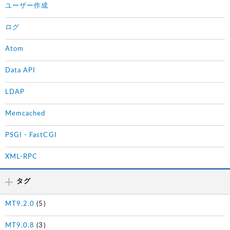
ユーザー作成
ログ
Atom
Data API
LDAP
Memcached
PSGI・FastCGI
XML-RPC
タグ
MT9.2.0
(5)
MT9.0.8
(3)