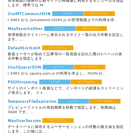
管理画面の描画や公開サイトの再構築に利用するモジュールを指定
します。標準では M...
UseMTCommonJSON
CLOUD
MT7 R.5401
r.5401 から js/common/JSON.js の管理画面上での利用を停...
MaxFavoriteSites
CLOUD
MT7 R.5401
管理画面左サイドバーに表示されるサイト一覧の出力件数を設定し
ます。...
DefaultListLimit
MT7 R.5401
新規ユーザーが初めて記事等の一覧画面を訪れた際の1ページの表
示件数を指定します。...
UseJQueryJSON
CLOUD
MT7 R.5401
r.5401 から jquery.json.js の利用を停止し、JSON.st...
PSGIStreaming
CLOUD
MT7 R.5201
サイトのインポート画面などで、インポートの経過をストリーミン
グ表示します。 スト...
TemporaryFileExpiration
CLOUD
MT7 R.5201
プレビューファイルの有効期限を秒数で指定します。初期値は
3600 です。...
MaxUserSession
MT7 R.5201
データベースに保存するユーザーセッションの件数の最大値を指定
します。この値には ...