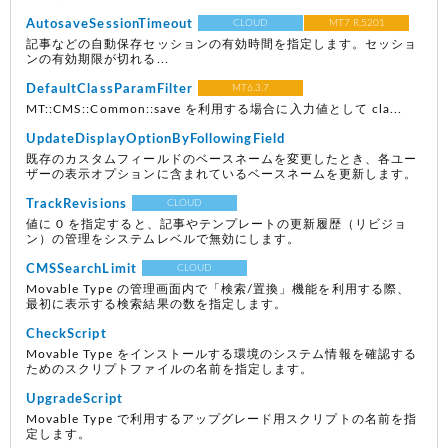
AutosaveSessionTimeout
CLOUD
MT7 R.5201
記事などの自動保存セッションの有効時間を指定します。セッショ
ンの有効期限が切れる...
DefaultClassParamFilter
MT6.3.7
MT::CMS::Common::save を利用する場合に入力値として cla...
UpdateDisplayOptionByFollowingField
既存のカスタムフィールドのベースネームを変更したとき、各ユー
ザーの表示オプションに含まれているベースネームを更新します。
TrackRevisions
CLOUD
値に 0 を指定すると、記事やテンプレートの更新履歴（リビジョ
ン）の管理をシステムレベルで無効にします。
CMSSearchLimit
CLOUD
Movable Type の管理画面内で「検索/置換」機能を利用する際、
最初に表示する検索結果の数を指定します。
CheckScript
Movable Type をインストールする環境のシステム情報を確認する
ためのスクリプトファイルの名前を指定します。
UpgradeScript
Movable Type で利用するアップグレード用スクリプトの名前を指
定します。