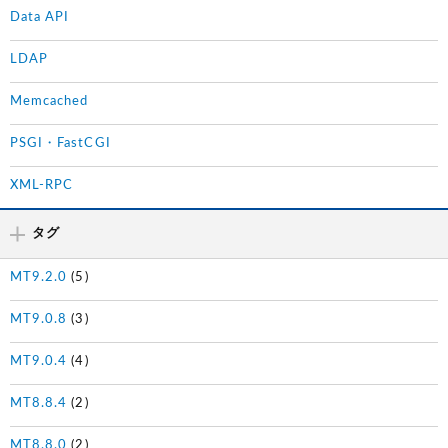
Data API
LDAP
Memcached
PSGI・FastCGI
XML-RPC
タグ
MT9.2.0
(5)
MT9.0.8
(3)
MT9.0.4
(4)
MT8.8.4
(2)
MT8.8.0
(2)