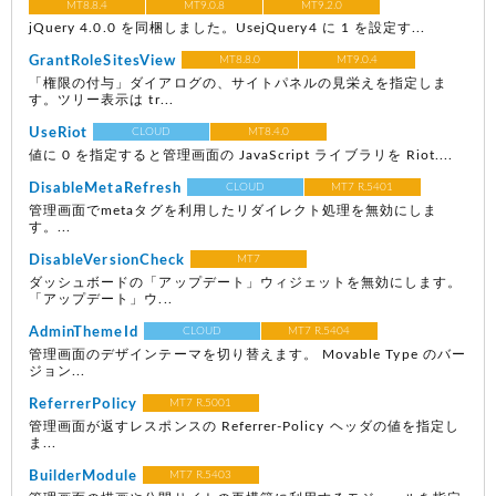
MT8.8.4
MT9.0.8
MT9.2.0
jQuery 4.0.0 を同梱しました。UsejQuery4 に 1 を設定す...
GrantRoleSitesView
MT8.8.0
MT9.0.4
「権限の付与」ダイアログの、サイトパネルの見栄えを指定しま
す。ツリー表示は tr...
UseRiot
CLOUD
MT8.4.0
値に 0 を指定すると管理画面の JavaScript ライブラリを Riot....
DisableMetaRefresh
CLOUD
MT7 R.5401
管理画面でmetaタグを利用したリダイレクト処理を無効にしま
す。...
DisableVersionCheck
MT7
ダッシュボードの「アップデート」ウィジェットを無効にします。
「アップデート」ウ...
AdminThemeId
CLOUD
MT7 R.5404
管理画面のデザインテーマを切り替えます。 Movable Type のバー
ジョン...
ReferrerPolicy
MT7 R.5001
管理画面が返すレスポンスの Referrer-Policy ヘッダの値を指定し
ま...
BuilderModule
MT7 R.5403