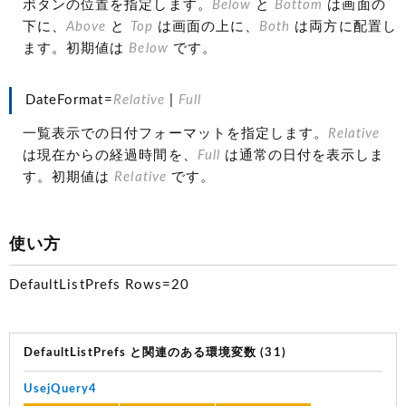
ボタンの位置を指定します。
Below
と
Bottom
は画面の
下に、
Above
と
Top
は画面の上に、
Both
は両方に配置し
ます。初期値は
Below
です。
DateFormat=
Relative
|
Full
一覧表示での日付フォーマットを指定します。
Relative
は現在からの経過時間を、
Full
は通常の日付を表示しま
す。初期値は
Relative
です。
使い方
DefaultListPrefs Rows=20
DefaultListPrefs と関連のある環境変数 (31)
UsejQuery4