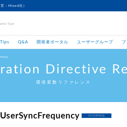
運営：Mixed社）
le Type
Tips
Q&A
開発者ポータル
ユーザーグループ
ブ
uency
ration Directive R
環境変数リファレンス
lUserSyncFrequency
ENTERPRISE