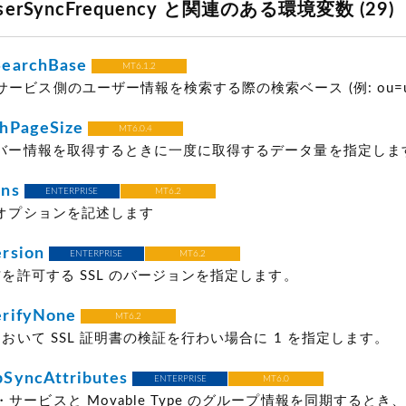
lUserSyncFrequency と関連のある環境変数 (29)
earchBase
MT6.1.2
ービス側のユーザー情報を検索する際の検索ベース (例: ou=us
hPageSize
MT6.0.4
ンバー情報を取得するときに一度に取得するデータ量を指定します。
ns
ENTERPRISE
MT6.2
のオプションを記述します
rsion
ENTERPRISE
MT6.2
通信を許可する SSL のバージョンを指定します。
rifyNone
MT6.2
信において SSL 証明書の検証を行わい場合に 1 を指定します。
SyncAttributes
ENTERPRISE
MT6.0
サービスと Movable Type のグループ情報を同期すると