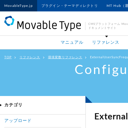
MovableType.jp
プラグイン・テーマディレクトリ
MT Hub（
CMSプラットフォーム Movab
ドキュメントサイト
マニュアル
リファレンス
TOP
リファレンス
環境変数リファレンス
ExternalUserSyncFreq
Configu
カテゴリ
Externa
アップロード