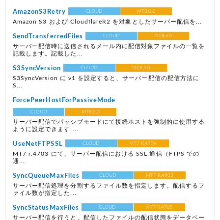
AmazonS3Retry
CLOUD
MT8.0.2
Amazon S3 および CloudflareR2 を対象としたサーバー配信を...
SendTransferredFiles
CLOUD
MT8.6.0
サーバー配信時に送信されるメール内に配信対象ファイルの一覧を
記載します。記載した...
S3SyncVersion
CLOUD
MT8.4.0
S3SyncVersion に v1 を設定すると、サーバー配信の配信方法に
S...
ForcePeerHostForPassiveMode
CLOUD
MT8.3.0
サーバー配信でパッシブモードにて接続ホストを強制的に使用する
ように設定できます ...
UseNetFTPSSL
CLOUD
MT7 R.4704
MT7 r.4703 にて、サーバー配信における SSL 通信（FTPS での
通...
SyncQueueMaxFiles
CLOUD
MT7 R.4903
サーバー配信処理を分割するファイル数を指定します。配信するフ
ァイル数が指定した...
SyncStatusMaxFiles
CLOUD
MT7 R.4705
サーバー配信を行うと、配信したファイルの配信状態をデータベー