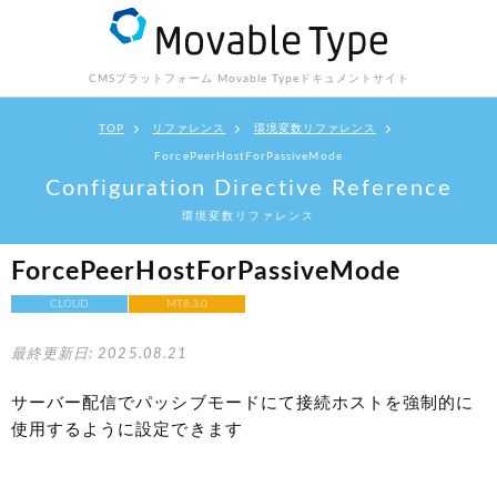
CMSプラットフォーム Movable Type
ドキュメントサイト
TOP
リファレンス
環境変数リファレンス
ForcePeerHostForPassiveMode
Configuration Directive Reference
環境変数リファレンス
ForcePeerHostForPassiveMode
CLOUD
MT8.3.0
最終更新日: 2025.08.21
サーバー配信でパッシブモードにて接続ホストを強制的に
使用するように設定できます