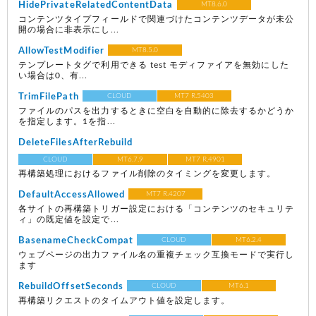
HidePrivateRelatedContentData
MT8.6.0
コンテンツタイプフィールドで関連づけたコンテンツデータが未公
開の場合に非表示にし...
AllowTestModifier
MT8.5.0
テンプレートタグで利用できる test モディファイアを無効にした
い場合は0、有...
TrimFilePath
CLOUD
MT7 R.5403
ファイルのパスを出力するときに空白を自動的に除去するかどうか
を指定します。1を指...
DeleteFilesAfterRebuild
CLOUD
MT6.7.9
MT7 R.4901
再構築処理におけるファイル削除のタイミングを変更します。
DefaultAccessAllowed
MT7 R.4207
各サイトの再構築トリガー設定における「コンテンツのセキュリテ
ィ」の既定値を設定で...
BasenameCheckCompat
CLOUD
MT6.2.4
ウェブページの出力ファイル名の重複チェック互換モードで実行し
ます
RebuildOffsetSeconds
CLOUD
MT6.1
再構築リクエストのタイムアウト値を設定します。