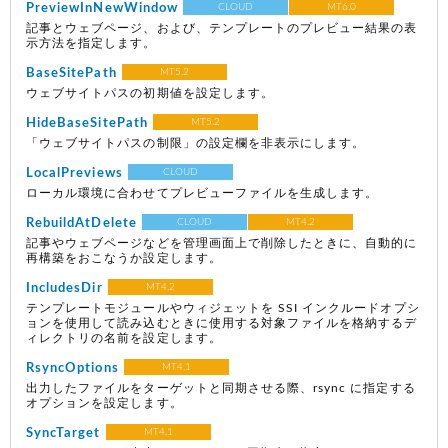
PreviewInNewWindow
CLOUD
MT6.0
記事とウェブページ、および、テンプレートのプレビュー結果の表
示方法を指定します。
BaseSitePath
MT5.2
ウェブサイトパスの初期値を設定します。
HideBaseSitePath
MT5.2
「ウェブサイトパスの制限」の設定欄を非表示にします。
LocalPreviews
CLOUD
ローカル環境に合わせてプレビューファイルを生成します。
RebuildAtDelete
CLOUD
MT4.2
記事やウェブページなどを管理画面上で削除したときに、自動的に
再構築をおこなうか設定します。
IncludesDir
MT4.2
テンプレートモジュールやウィジェットを SSI インクルードオプシ
ョンを使用して読み込むときに使用する対象ファイルを格納するデ
ィレクトリの名前を設定します。
RsyncOptions
MT4.1
出力したファイルをターゲットと同期させる際、rsync に指定する
オプションを設定します。
SyncTarget
MT4.1